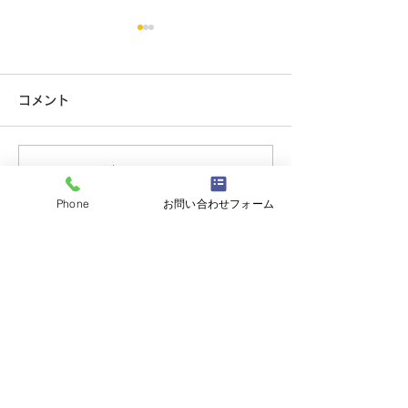
防犯カメラ売れていま
夏季休暇のお知
す。
こんにちは。 オ
コメント
村田です。 今年
こんにちは。 セキュリティ事
も暑くて、そして
業部の吉岡です。 最近は防犯
ね。 さて、当店
カメラを設置するお宅が増え
コメントを追加…
がら夏季休暇を下
ております。 車の盗難やご近
戴いたします。 
Phone
お問い合わせフォーム
所トラブル等にも役立ちま
(祝)山の日 臨時営業 AM９：
す。 セット品での商品が大変
００～PM６：００
お求めやすくなっております
有限会社オースロック大須本店
ので、是非一度ご相談くださ
い。
〒460-0017
愛知県名古屋市中区松原1-17-3
tel.
0120-130469
tel. 052-332-0469
fax. 052-331-7869