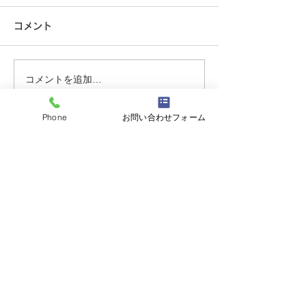
す。
こんにちは。 オ
コメント
村田です。 今年
こんにちは。 セキュリティ事
も暑くて、そして
業部の吉岡です。 最近は防犯
ね。 さて、当店
カメラを設置するお宅が増え
コメントを追加…
がら夏季休暇を下
ております。 車の盗難やご近
戴いたします。 
所トラブル等にも役立ちま
(祝)山の日 臨時営業 AM９：
Phone
お問い合わせフォーム
す。 セット品での商品が大変
００～PM６：００
お求めやすくなっております
有限会社オースロック大須本店
ので、是非一度ご相談くださ
い。
〒460-0017
愛知県名古屋市中区松原1-17-3
tel.
0120-130469
tel. 052-332-0469
fax. 052-331-7869
【平日】 9：00～19：00
【土】 9：00～18：00
（定休日：第2・第4土曜、日曜、祝日）