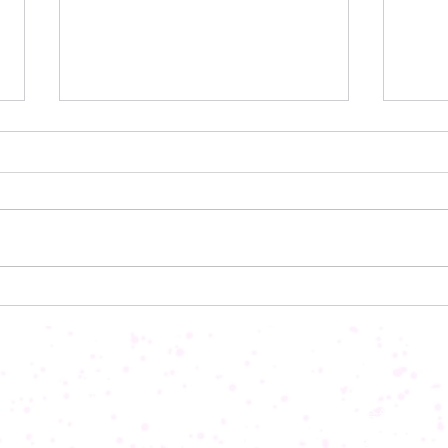
防犯カメラ売れています。
夏季
こんにちは。 セキュリティ事業
こん
部の吉岡です。 最近は防犯カメ
田で
ラを設置するお宅が増えておりま
くて
す。 車の盗難やご近所トラブル
て、
等にも役立ちます。 セット品で
暇を
の商品が大変お求めやすくなって
８月１１
おりますので、是非一度ご相談く
AM
ださい。
Home
合鍵作製
鍵のトラブ