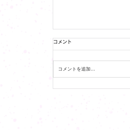
防犯カメラ工事は今がお得で
コメント
す！
こんにちは。 セキュリティ事業
コメントを追加…
部の吉岡です。 最近は値上げラ
ッシュが続いておりますが、我々
の業界でもご多分に漏れず値上げ
が続いております。 そこで防犯
カメラを値上がりする前に設置を
ご検討下さい。 弊社ではセット
有限会社オースロック大須本店
販売でのカメラ設置工事をお値打
ちに行っております。...
〒460-0017