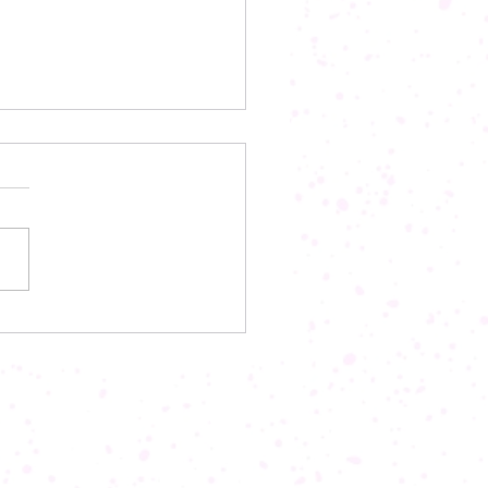
休暇のお知らせ
にちは。 オースロックの村
す。 今年の夏はもとても暑
、そして長いですね。 さ
当店も誠に勝手ながら夏季休
下記の通り頂戴いたします。
日(祝)山の日 臨時営業
９：００～PM６：００ ８月
１２日(金) 通常営業...
ル対応