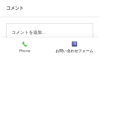
す。
こんにちは。 オ
コメント
村田です。 今年
こんにちは。 セキュリティ事
も暑くて、そして
業部の吉岡です。 最近は防犯
ね。 さて、当店
カメラを設置するお宅が増え
コメントを追加…
がら夏季休暇を下
ております。 車の盗難やご近
戴いたします。 
所トラブル等にも役立ちま
(祝)山の日 臨時営業 AM９：
Phone
お問い合わせフォーム
す。 セット品での商品が大変
００～PM６：００
お求めやすくなっております
有限会社オースロック大須本店
ので、是非一度ご相談くださ
い。
〒460-0017
愛知県名古屋市中区松原1-17-3
tel.
0120-130469
tel. 052-332-0469
fax. 052-331-7869
【平日】 9：00～19：00
【土】 9：00～18：00
（定休日：第2・第4土曜、日曜、祝日）