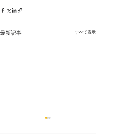
すべて表示
最新記事
防犯カメラ売れていま
夏季休暇のお知