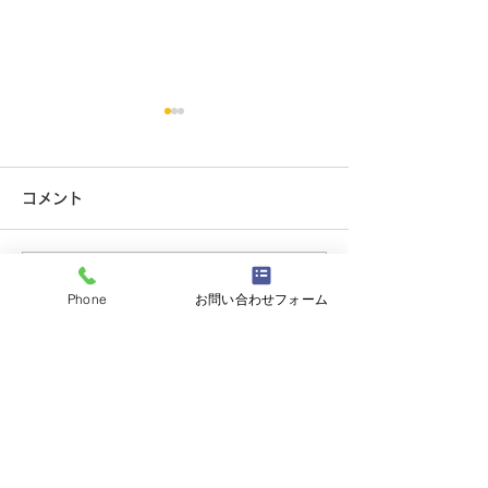
防犯カメラ売れていま
夏季休暇のお知
す。
こんにちは。 オ
コメント
村田です。 今年
こんにちは。 セキュリティ事
も暑くて、そして
業部の吉岡です。 最近は防犯
ね。 さて、当店
カメラを設置するお宅が増え
コメントを追加…
がら夏季休暇を下
Phone
お問い合わせフォーム
ております。 車の盗難やご近
戴いたします。 
所トラブル等にも役立ちま
(祝)山の日 臨時営業 AM９：
す。 セット品での商品が大変
００～PM６：００
お求めやすくなっております
有限会社オースロック大須本店
ので、是非一度ご相談くださ
い。
〒460-0017
愛知県名古屋市中区松原1-17-3