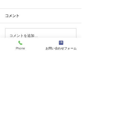
防犯カメラ売れていま
夏季休暇のお知
す。
こんにちは。 オ
コメント
村田です。 今年
こんにちは。 セキュリティ事
も暑くて、そして
業部の吉岡です。 最近は防犯
ね。 さて、当店
カメラを設置するお宅が増え
コメントを追加…
がら夏季休暇を下
ております。 車の盗難やご近
戴いたします。 
所トラブル等にも役立ちま
Phone
お問い合わせフォーム
(祝)山の日 臨時営業 AM９：
す。 セット品での商品が大変
００～PM６：００
お求めやすくなっております
有限会社オースロック大須本店
ので、是非一度ご相談くださ
い。
〒460-0017
愛知県名古屋市中区松原1-17-3
tel.
0120-130469
tel. 052-332-0469
fax. 052-331-7869
【平日】 9：00～19：00
【土】 9：00～18：00
（定休日：第2・第4土曜、日曜、祝日）